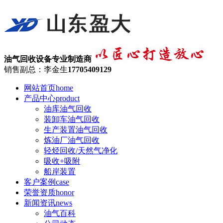
油气回收设备专业制造商
销售副总：李金生
17705409129
网站首页
home
产品中心
product
油库油气回收
装卸车油气回收
生产装置油气回收
炼油厂油气回收
轻烃回收/天然气净化
吸收+吸附
船岸装置
客户案例
case
荣誉资质
honor
新闻资讯
news
油气百科