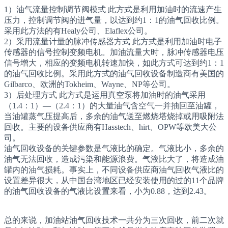
1）油气流量控制调节阀模式 此方式是利用加油时的流速产生
压力，控制调节阀的进气量，以达到约1：1的油气回收比例。
采用此方法的有Healy公司、Elaflex公司。
2）采用流量计量的脉冲传感器方式 此方式是利用加油时电子
传感器的信号控制变频电机。加油流量大时，脉冲传感器电压
信号增大，相应的变频电机转速加快，如此方式可达到约1：1
的油气回收比例。采用此方式的油气回收设备制造商有美国的
Gilbarco、欧洲的Tokheim、Wayne、NP等公司。
3）后处理方式 此方式是运用真空泵将加油时的油气采用
（1.4：1）—（2.4：1）的大量油气含空气一并抽回至油罐，
当油罐蒸气压提高后，多余的油气送至燃烧塔烧掉或用吸附法
回收。主要的设备供应商有Hasstech、hirt、OPW等欧美大公
司。
油气回收设备的关键参数是气液比的确定。气液比小，多余的
油气无法回收，造成污染和能源浪费。气液比大了，将造成油
罐内的油气损耗。事实上，不同设备供应商油气回收气液比的
设置差异很大，从中国台湾地区已经安装使用的过的11个品牌
的油气回收设备的气液比设置来看，小为0.88，达到2.43。
总的来说，加油站油气回收技术一共分为三次回收，前二次就